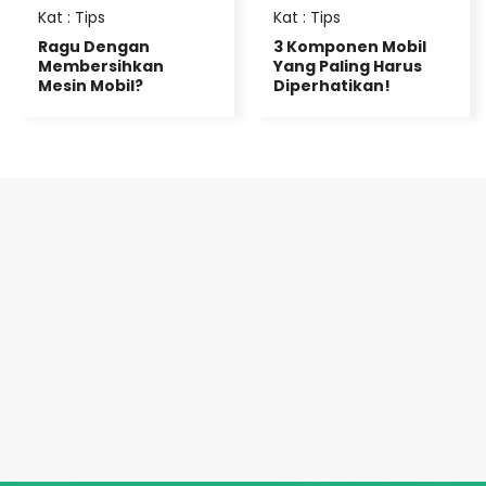
Kat
:
Tips
Kat
:
Tips
Ragu Dengan
3 Komponen Mobil
Membersihkan
Yang Paling Harus
Mesin Mobil?
Diperhatikan!