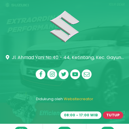
Jl. Ahmad Yani No.40 - 44, Ketintang, Kec. Gayungan, Surabaya, Jawa Timur 60231
Didukung oleh
Websitecreator
08:00 - 17:00 WIB
TUTUP