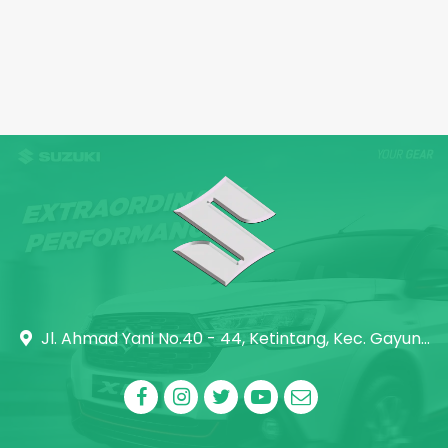
Jl. Ahmad Yani No.40 - 44, Ketintang, Kec. Gayungan, Surabaya, Jawa Timur 60231